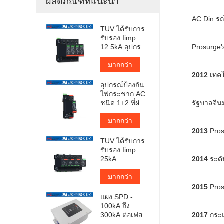
ผลิตภัณฑ์ที่แนะนำ
AC Din รถ
TUV ได้รับการ
รับรอง Iimp
12.5kA อุปกรณ์
Prosurge'
ป้องกันไฟ
กระชากแบบ
มากกว่า
เสียบปลั๊ก
2012
เทค
อุปกรณ์ป้องกัน
ไฟกระชาก AC
ชนิด 1+2 ที่ผ่าน
รัฐบาลจีน
การรับรองจาก
TUV
มากกว่า
2013
Pro
TUV ได้รับการ
รับรอง Iimp
25kA
2014
ระด
Pluggable
Surge
มากกว่า
Protector
2015
Pro
แผง SPD -
100kA ถึง
300kA ต่อเฟส
2017
กระแ