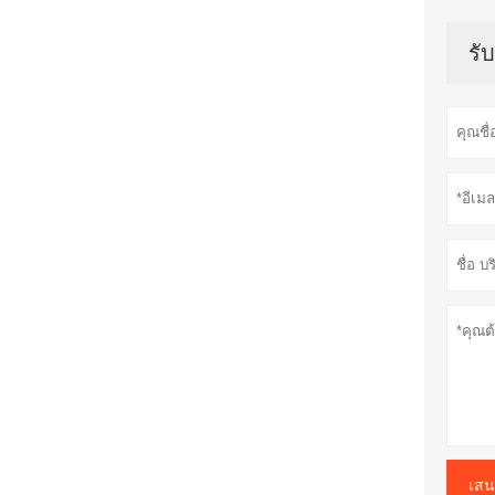
รั
เสน