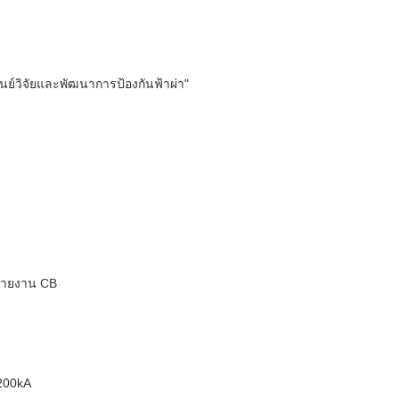
ูนย์วิจัยและพัฒนาการป้องกันฟ้าผ่า"
บรายงาน CB
200kA