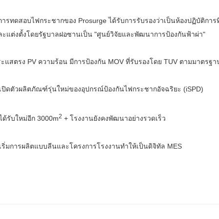
ติการทดสอบไฟกระชากของ Prosurge ได้รับการรับรองว่าเป็นห้องปฏิบัติการท
แต่งตั้งโดยรัฐบาลฝอซานเป็น "
ศูนย์วิจัยและพัฒนาการป้องกันฟ้าผ่า"
กระแสตรง PV ความร้อน มีการป้องกัน MOV ที่รับรองโดย TUV ตามมาตรฐ
เปิดตัวผลิตภัณฑ์รุ่นใหม่ของอุปกรณ์ป้องกันไฟกระชากอัจฉริยะ (iSPD)
2
ได้รับใหม่อีก 3000m
+ โรงงานยังคงพัฒนาอย่างรวดเร็ว
เริ่มการผลิตแบบลีนและโครงการโรงงานทำให้เป็นดิจิทัล MES