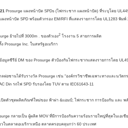
021
Prosurge แผงหน้าปัด SPDs (ไฟกระชาก แผงหน้าปัด) ที่ระบุโดย UL44
แผงหน้าปัด SPD พร้อมตัวกรอง EM/RFI ที่แสดงรายการโดย UL1283 พิมพ์ 
2
urge ย้ายไปที่ 3000m . ของตัวเอง
โรงงาน 5 สายการผลิต
ตั้ง Prosurge Inc. ในสหรัฐอเมริกา
้อมูลซีรีย์ DM ของ Prosurge ตัวป้องกันไฟกระชากแสดงรายการโดย UL4
าลฝอซานได้รับรางวัล Prosurge เช่น "องค์กรวิชาชีพเฉพาะทางและนวัตกร
I AC Din รถไฟ SPD รับรองโดย TUV ตาม IEC61643-11
เปิดตัวชุดผลิตภัณฑ์ใหม่ของ ฟ้าผ่า &แอมป์; ไฟกระชาก การป้องกัน และ พลั
surge กลายเป็น
ผู้ผลิต MOV ที่มีการป้องกันความร้อนรายใหญ่ที่สุดในเอเช
ียวในตลาดอเมริกาเหนือ ตลาดครอบคลุมกว่า 60 ประเทศ