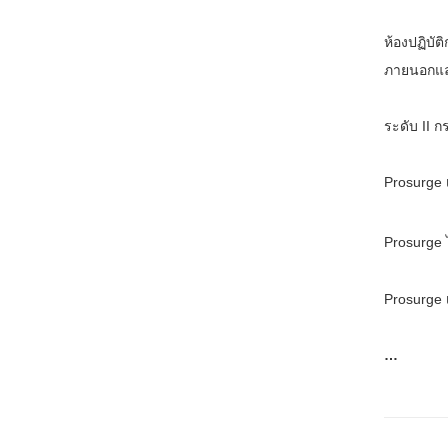
ห้องปฏิบั
ภายนอกและ
ระดับ II 
Prosurge 
Prosurge 
Prosurge 
…