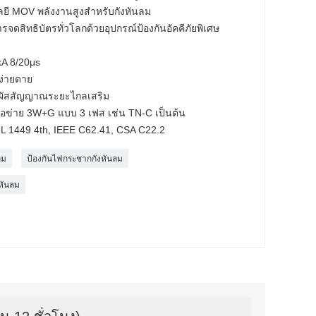
ยี MOV พลังงานสูงสำหรับกังหันลม
ารจดสิทธิบัตรทั่วโลกด้วยอุปกรณ์ป้องกันอัคคีภัยพิเศษ
A 8/20μs
่ง่ายดาย
ัมผัสสัญญาณระยะไกลเสริม
ือข่าย 3W+G แบบ 3 เฟส เช่น TN-C เป็นต้น
L 1449 4th, IEEE C62.41, CSA C22.2
ลม
ป้องกันไฟกระชากกังหันลม
หันลม