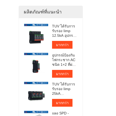
ผลิตภัณฑ์ที่แนะนำ
TUV ได้รับการ
รับรอง Iimp
12.5kA อุปกรณ์
ป้องกันไฟ
กระชากแบบ
มากกว่า
เสียบปลั๊ก
อุปกรณ์ป้องกัน
ไฟกระชาก AC
ชนิด 1+2 ที่ผ่าน
การรับรองจาก
TUV
มากกว่า
TUV ได้รับการ
รับรอง Iimp
25kA
Pluggable
Surge
มากกว่า
Protector
แผง SPD -