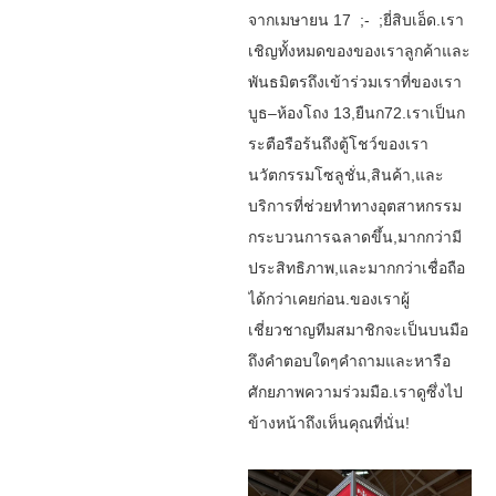
จาก
เมษายน
17
;-
;ยี่สิบเอ็ด
.
เรา
เชิญ
ทั้งหมด
ของ
ของเรา
ลูกค้า
และ
พันธมิตร
ถึง
เข้าร่วม
เรา
ที่
ของเรา
บูธ
–
ห้องโถง
13
,
ยืน
ก
72
.
เรา
เป็น
ก
ระตือรือร้น
ถึง
ตู้โชว์
ของเรา
นวัตกรรม
โซลูชั่น
,
สินค้า
,
และ
บริการ
ที่
ช่วย
ทำ
ทางอุตสาหกรรม
กระบวนการ
ฉลาดขึ้น
,
มากกว่า
มี
ประสิทธิภาพ
,
และ
มากกว่า
เชื่อถือ
ได้
กว่า
เคย
ก่อน
.
ของเรา
ผู้
เชี่ยวชาญ
ทีม
สมาชิก
จะ
เป็น
บน
มือ
ถึง
คำตอบ
ใดๆ
คำถาม
และ
หารือ
ศักยภาพ
ความร่วมมือ
.
เรา
ดู
ซึ่งไป
ข้างหน้า
ถึง
เห็น
คุณ
ที่นั่น
!