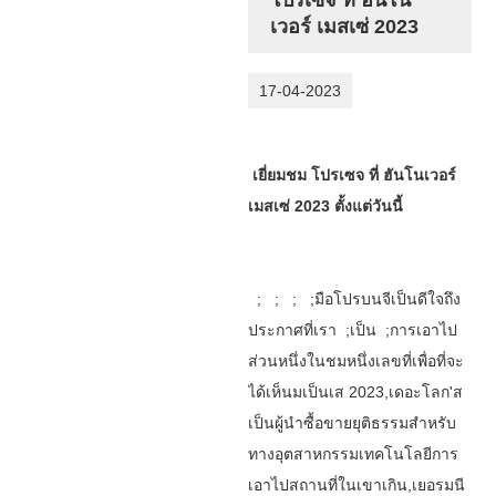
เวอร์ เมสเซ่ 2023
17-04-2023
เยี่ยมชม โปรเซจ ที่ ฮันโนเวอร์
เมสเซ่ 2023 ตั้งแต่วันนี้
; ; ; ;มือโปร
บน
จี
เป็น
ดีใจ
ถึง
ประกาศ
ที่
เรา
;เป็น
;การเอาไป
ส่วนหนึ่ง
ใน
ชม
หนึ่ง
เลขที่
เพื่อที่จะ
ได้เห็น
ม
เป็น
เส
20
23
,
เดอะ
โลก
'
ส
เป็นผู้นำ
ซื้อขาย
ยุติธรรม
สำหรับ
ทางอุตสาหกรรม
เทคโนโลยี
การ
เอาไป
สถานที่
ใน
เขา
เกิน
,
เยอรมนี