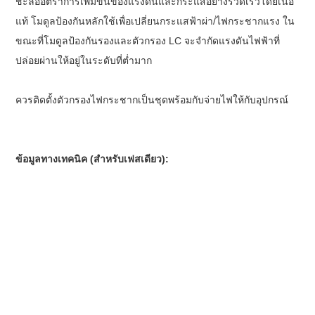
ชะลออัตราการเพิ่มขึ้นของแรงดันและกระแสอย่างรวดเร็วโดยเนื้อ
แท้ โมดูลป้องกันหลักใช้เพื่อเปลี่ยนกระแสฟ้าผ่า/ไฟกระชากแรง ใน
ขณะที่โมดูลป้องกันรองและตัวกรอง LC จะจำกัดแรงดันไฟฟ้าที่
ปล่อยผ่านให้อยู่ในระดับที่ต่ำมาก
ควรติดตั้งตัวกรองไฟกระชากเป็นชุดพร้อมกับจ่ายไฟให้กับอุปกรณ์
ข้อมูลทางเทคนิค (สำหรับเฟสเดียว):