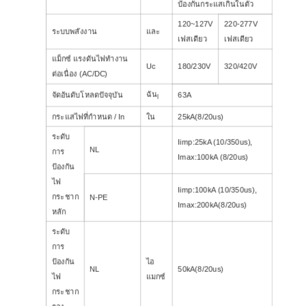
ป้องกันกระแสเกินในตัว
120~127V
220-277V
ระบบพลังงาน
และ
เฟสเดียว
เฟสเดียว
แม็กซ์ แรงดันไฟทำงาน
Uc
180/230V
320/420V
ต่อเนื่อง (AC/DC)
ฉัน
จัดอันดับโหลดปัจจุบัน
63A
l
กระแสไฟที่กำหนด / In
ใน
25kA(8/20us)
ระดับ
Iimp:25kA (10/350us),
NL
การ
Imax:100kA (8/20us)
ป้องกัน
ไฟ
Iimp:100kA (10/350us),
กระชาก
N-PE
Imax:200kA(8/20us)
หลัก
ระดับ
การ
ป้องกัน
ไอ
NL
50kA(8/20us)
ไฟ
แมกซ์
กระชาก