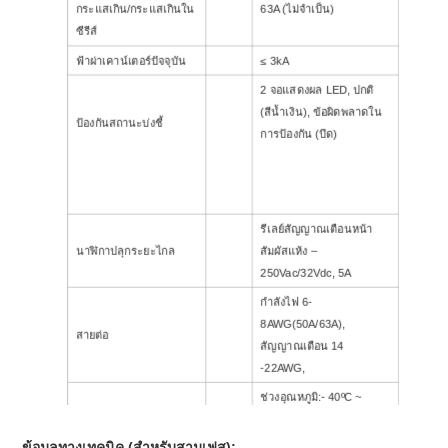
กระแสเกิน/กระแสเกินใน
63A (ไม่จำเป็น)
ซีรีส์
ฟ้าผ่าเคาน์เตอร์ปัจจุบัน
≤ 3kA
2 จอแสดงผล LED, ปกติ
(สีน้ำเงิน), ข้อผิดพลาดใน
ป้องกันสถานะบ่งชี้
การป้องกัน (ปิด)
รีเลย์สัญญาณเตือนหน้า
นาฬิกาปลุกระยะไกล
สัมผัสแห้ง –
250Vac/32Vdc, 5A
กำลังไฟ 6-
8AWG(50A/63A),
สายต่อ
สัญญาณเตือน 14
-22AWG,
ช่วงอุณหภูมิ
:
- 40ºC ~
+70ºC
สิ่งแวดล้อม
ความชื้น
:
≤95%
ข้อมูลทางเทคนิค (สำหรับสามเฟส):