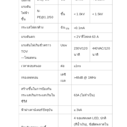
ป้องกัน
แรงดัน
N-
ไฟฟ้า
ขึ้น
< 1.0kV
< 1.5kV
PE@1.2/50
ขึ้น
กระแสไฟตกค้าง
ฉัน
<0.1mA
บน
แรงดันตก:
< 2V ที่โหลด 63 A
แรงดันไฟเกินชั่วคราว
Utov
230V/120
440VAC/120
TOV
นาที
นาที
—โหมดทน
เวลาตอบสนอง
ต่อ
≤1ns
เดซิ
กรองลดทอน
>48dB @ 1MHz
เบล
สร้างขึ้นในการป้องกัน
กระแสเกิน/กระแสเกินใน
63A (ไม่จำเป็น)
ซีรีส์
ฟ้าผ่าเคาน์เตอร์ปัจจุบัน
≤ 3kA
4 จอแสดงผล LED, ปกติ
(สีน้ำเงิน), ข้อผิดพลาดใน