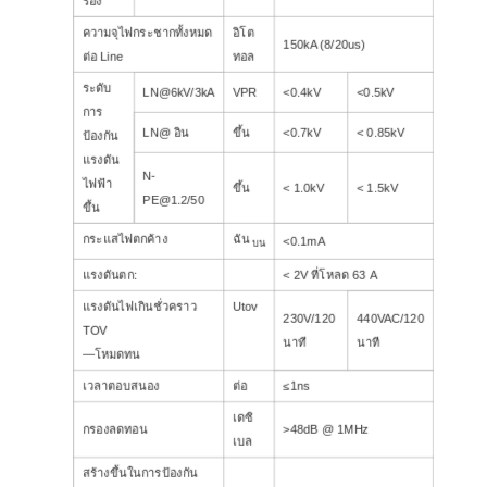
รอง
ความจุไฟกระชากทั้งหมด
อิโต
150kA (8/20us)
ต่อ Line
ทอล
ระดับ
LN@6kV/3kA
VPR
<0.4kV
<0.5kV
การ
LN@ อิน
ขึ้น
<0.7kV
< 0.85kV
ป้องกัน
แรงดัน
N-
ไฟฟ้า
ขึ้น
< 1.0kV
< 1.5kV
PE@1.2/50
ขึ้น
กระแสไฟตกค้าง
ฉัน
<0.1mA
บน
แรงดันตก:
< 2V ที่โหลด 63 A
แรงดันไฟเกินชั่วคราว
Utov
230V/120
440VAC/120
TOV
นาที
นาที
—โหมดทน
เวลาตอบสนอง
ต่อ
≤1ns
เดซิ
กรองลดทอน
>48dB @ 1MHz
เบล
สร้างขึ้นในการป้องกัน