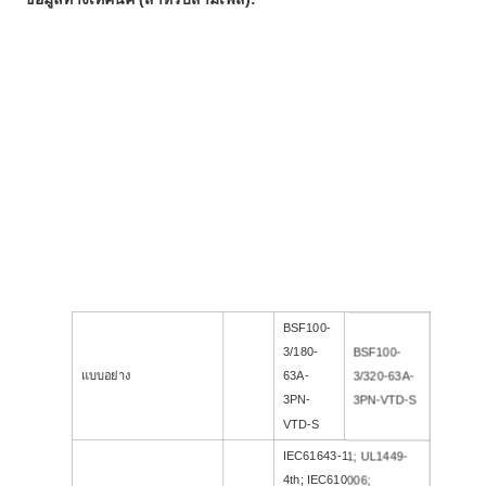
ระดับความสูง
:
≤2000m
การติดตั้ง
ติดผนัง
หมวดหมู่ที่ตั้ง
ในร่ม
ระดับการป้องกัน
IP20
425mm (L) x370mm (W)
มิติ
x 170mm (H) ประมาณ
น้ำหนัก
ประมาณ 20 กก
การอนุมัติ, การรับรอง
,
นี้
BSF100-
3/180-
BSF100-
แบบอย่าง
63A-
3/320-63A-
3PN-
3PN-VTD-S
VTD-S
IEC61643-11; UL1449-
4th; IEC610006;