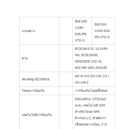
BSF100-
BSF100-
1/180-
แบบอย่าง
1/320-63A-
63A-PN-
PN-VTD-S
VTD-S
IEC61643-11; UL1449-
4th; IEC610006;
ตาม
ANSI/IEEE C62.41;
AS1768-1991;AS3100
คลาส I+II/ ประเภท 1+2 /
หมวดหมู่ IEC/EN/UL
ประเภท 2
โหมดการป้องกัน
การป้องกันโหมดทั้งหมด
ESG(หลัก)+ VTD(รอง)
tech
,
เทคโนโลยี GDT
สำหรับโหมด NPE
เทคโนโลยีการป้องกัน
ตัวกรอง LC
,
ตัวตัดการ
เชื่อมต่อความร้อน
,
การ