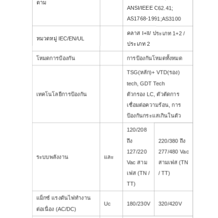
ตาม
ANSI/IEEE C62.41;
AS1768-1991;AS3100
คลาส I+II/ ประเภท 1+2 /
หมวดหมู่ IEC/EN/UL
ประเภท 2
โหมดการป้องกัน
การป้องกันโหมดทั้งหมด
TSG(หลัก)+ VTD(รอง)
tech
,
GDT Tech
เทคโนโลยีการป้องกัน
ตัวกรอง LC
,
ตัวตัดการ
เชื่อมต่อความร้อน
,
การ
ป้องกันกระแสเกินในตัว
120/208
ถึง
220/380 ถึง
127/220
277/480 Vac
ระบบพลังงาน
และ
Vac สาม
สาม
เฟส
(TN
เฟส
(TN /
/ TT)
TT)
แม็กซ์ แรงดันไฟทำงาน
Uc
180/230V
320/420V
ต่อเนื่อง (AC/DC)