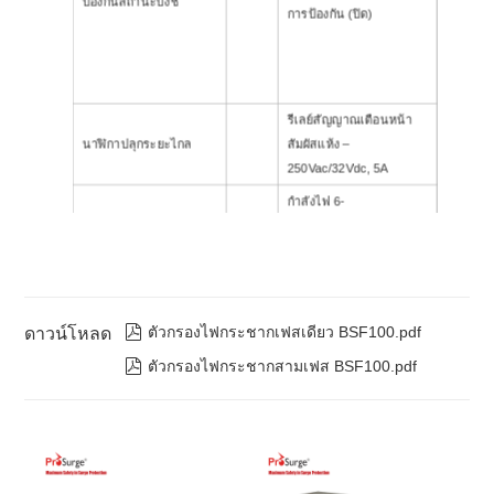
ป้องกันสถานะบ่งชี้
การป้องกัน (ปิด)
รีเลย์สัญญาณเตือนหน้า
นาฬิกาปลุกระยะไกล
สัมผัสแห้ง –
250Vac/32Vdc, 5A
กำลังไฟ 6-
8AWG(50A/63A),
สายต่อ
สัญญาณเตือน 14
-22AWG,
ช่วงอุณหภูมิ
:
- 40ºC ~

ตัวกรองไฟกระชากเฟสเดียว BSF100.pdf
ดาวน์โหลด
+70ºC
สิ่งแวดล้อม
ความชื้น
:
≤95%

ตัวกรองไฟกระชากสามเฟส BSF100.pdf
ระดับความสูง
:
≤2000m
การติดตั้ง
ติดผนัง
หมวดหมู่ที่ตั้ง
ในร่ม
ระดับการป้องกัน
IP20