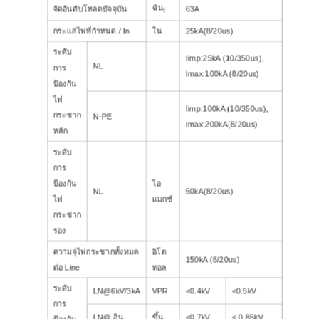
ฉัน
จัดอันดับโหลดปัจจุบัน
63A
l
กระแสไฟที่กำหนด / In
ใน
25kA(8/20us)
ระดับ
Iimp:25kA (10/350us),
NL
การ
Imax:100kA (8/20us)
ป้องกัน
ไฟ
Iimp:100kA (10/350us),
กระชาก
N-PE
Imax:200kA(8/20us)
หลัก
ระดับ
การ
ป้องกัน
ไอ
NL
50kA(8/20us)
ไฟ
แมกซ์
กระชาก
รอง
ความจุไฟกระชากทั้งหมด
อิโต
150kA (8/20us)
ต่อ Line
ทอล
ระดับ
LN@6kV/3kA
VPR
<0.4kV
<0.5kV
การ
LN@ อิน
ขึ้น
<0.7kV
< 0.85kV