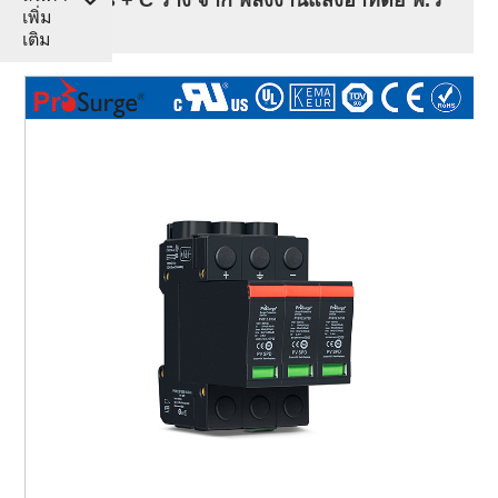
เพิ่ม
สพป
เติม