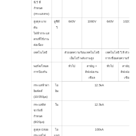
พี.วี ที่
กำหนด
(กระแสตรง)
สูงสุด แรง
ยูซีพี
640V
1060V
640V
1020V
ดัน
วี
ไฟฟ้ากระแส
ตรงที่ใช้งาน
ต่อเนื่อง
เทคโนโลยี
ตัวถอดความร้อนเทคโนโลยี
เทคโนโลยี วี.ที ตัวตัด
เอ็มโอวี พลังงานสูง
การเชื่อมต่อความร้อน
พอร์ต/โหมด
ทั่วไป
สามัญ +
ทั่วไป
สามัญ +
การป้องกัน
ดิฟเฟอเรน
ดิฟเฟอเรน
เชียล
เชียล
กระแสฟ้าผ่า
ไอ
12.5kA
อิมพัลส์
อิม
(10/350μs)
กระแสดิส
ใน
12.5kA
ชาร์จที่
กำหนด
(8/20μs)
สูงสุด ปล่อย
ไอ
100kA
กระแสไฟ
แมก