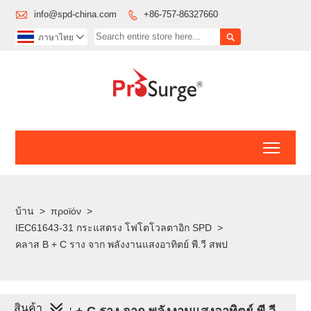

info@spd-china.com
+86-757-86327660


ภาษาไทย

Toggl
บ้าน
>
προϊόν
>
IEC61643-31 กระแสตรง โฟโตโวลตาอิก SPD
>
คลาส B + C ราง จาก พลังงานแสงอาทิตย์ พี.วี สพป
สินค้า
คลาส B + C ราง จาก พลังงานแสงอาทิตย์ พี.วี