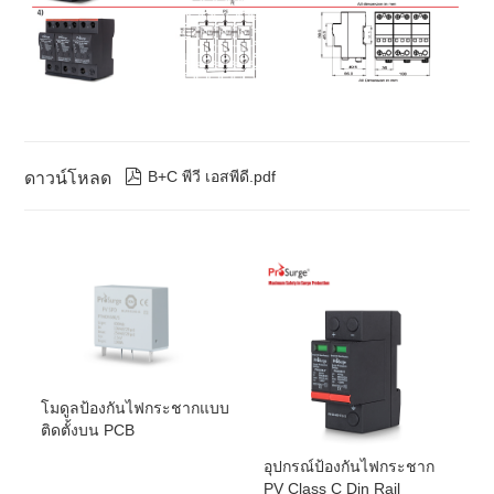
สูงสุด ขนาด
2
สูงสุด 1.5มม
(หรือ #16AWG)
ของสาย
เชื่อมต่อ

B+C พีวี เอสพีดี.pdf
ดาวน์โหลด
โมดูลป้องกันไฟกระชากแบบ
ติดตั้งบน PCB
อุปกรณ์ป้องกันไฟกระชาก
PV Class C Din Rail