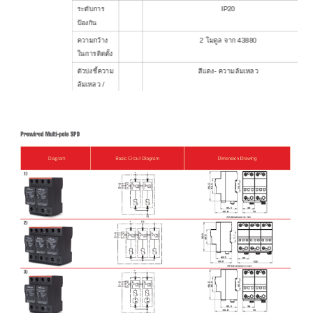
ระดับการ
IP20
ป้องกัน
ความกว้าง
2 โมดูล จาก 43880
ในการติดตั้ง
ตัวบ่งชี้ความ
สีแดง- ความล้มเหลว
ล้มเหลว /
สถานะ
ติดต่อปลุก
ใช่
ระยะไกล
การอนุมัติ
นี้
การรับรอง
แผนภาพ
1
2
3
4
ข้อมูลเพิ่มเติมสำหรับผู้ติดต่อการเตือนระยะไกล
ประเภทการ
แบบฟอร์มแยก C
ติดต่อปลุก
ระยะไกล
ความ
ไฟฟ้ากระแสสลับ: 250V/0.5A; กระแสตรง: 250V/0.1A;
สามารถใน
125V/0.2A; 75V/0.5A
การสลับ
และ/ใน