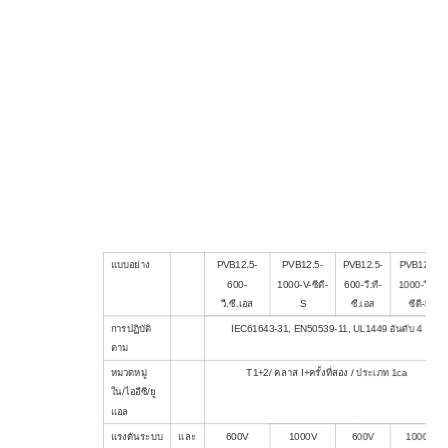
แบบอย่าง
PVB12.5-
PVB12.5-
PVB12.5-
PVB12.5-
600-
1000-V-ซีดี-
600-วี.ที-
1000-วี.ที-
วี.ซี.เอส
S
ซี.เอส
ซีดี-S
การปฏิบัติ
IEC61643-31, EN50539-11, UL1449 อันดับ 4
ตาม
หมวดหมู่
T1+2/ คลาส I+ครั้งที่สอง / ประเภท 1ca
ใน/ไออีซี/ยู
แอล
แรงดันระบบ
และ
600V
1000V
600V
1000V