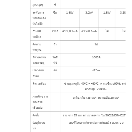
(8/20μs)
ซ์
ระดับการ
ขึ้น
1.8kV
3.2kV
1.8kV
3.2kV
ป้องกันแรง
ดันไฟฟ้า
กระแส
เรียก
&ร.ท;0.1mA
&ร.ท;0.1mA
ไม่
ไม่
ตกค้าง
ติดตาม
ถ้า
ไม่
ปัจจุบัน
ลัดวงจรทน
ไอซี
1000A
ต่อความจุ
พีวี
เวลาตอบ
ต่อ
≤25ns
สนอง
สิ่งแวดล้อม
ช่วงอุณหภูมิ: -40ºC ~ +80ºC; ความชื้น: ≤95%; ระดับ
ความสูง: ≤2000m
ภาพตัดขวาง
2
2
เกลียวเดี่ยว 35 มม
; หลายเส้น 25 มม
ของสาย
เชื่อมต่อ
ติดตั้ง
ราง จาก 35 มม. ตามมาตรฐาน ใน 50022/DIN46277-3
วัสดุที่แนบ
เทอร์โมพลาสติก ระดับการดับเพลิง UL94 V-0
มา