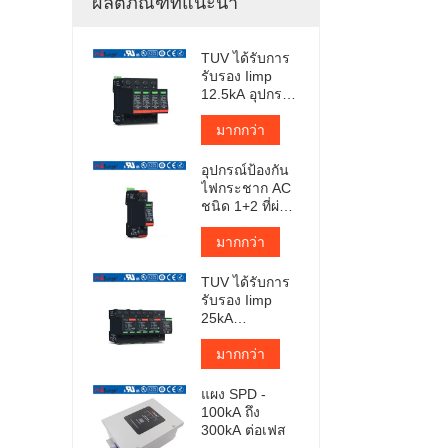
ผลิตภัณฑ์ที่แนะนำ
TUV ได้รับการ
รับรอง Iimp
12.5kA อุปกรณ์
ป้องกันไฟ
กระชากแบบ
มากกว่า
เสียบปลั๊ก
อุปกรณ์ป้องกัน
ไฟกระชาก AC
ชนิด 1+2 ที่ผ่าน
การรับรองจาก
TUV
มากกว่า
TUV ได้รับการ
รับรอง Iimp
25kA
Pluggable
Surge
มากกว่า
Protector
แผง SPD -
100kA ถึง
300kA ต่อเฟส